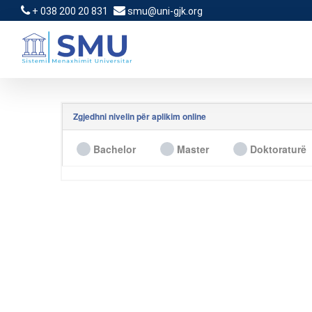
+ 038 200 20 831
smu@uni-gjk.org
Zgjedhni nivelin për aplikim online
Bachelor
Master
Doktoraturë