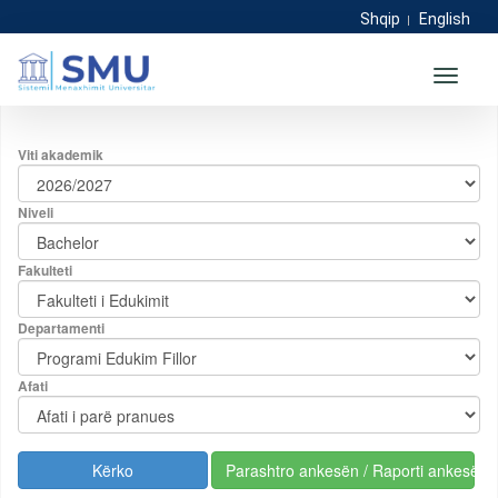
Shqip
English
Moduli për shpalljen e rezultateve
Toggle
navigati
Viti akademik
Niveli
Fakulteti
Departamenti
Afati
Parashtro ankesën / Raporti ankesës